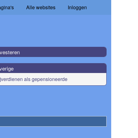
agina's
Alle websites
Inloggen
nvesteren
verige
jverdienen als gepensioneerde