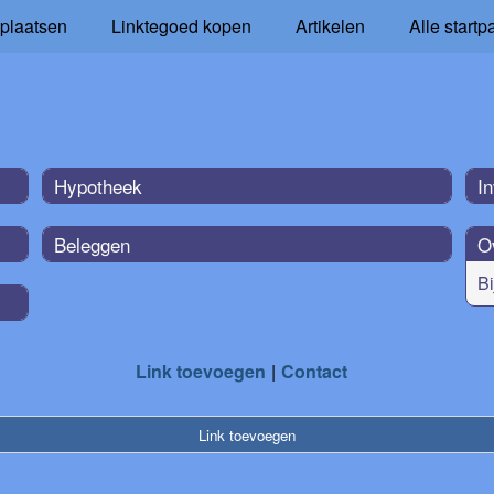
 plaatsen
Linktegoed kopen
Artikelen
Alle startp
Hypotheek
I
Beleggen
O
Bi
Link toevoegen
Contact
Link toevoegen